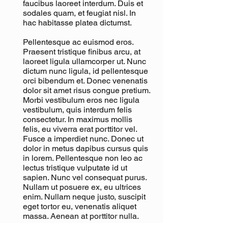
faucibus laoreet interdum. Duis et
sodales quam, et feugiat nisl. In
hac habitasse platea dictumst.
Pellentesque ac euismod eros.
Praesent tristique finibus arcu, at
laoreet ligula ullamcorper ut. Nunc
dictum nunc ligula, id pellentesque
orci bibendum et. Donec venenatis
dolor sit amet risus congue pretium.
Morbi vestibulum eros nec ligula
vestibulum, quis interdum felis
consectetur. In maximus mollis
felis, eu viverra erat porttitor vel.
Fusce a imperdiet nunc. Donec ut
dolor in metus dapibus cursus quis
in lorem. Pellentesque non leo ac
lectus tristique vulputate id ut
sapien. Nunc vel consequat purus.
Nullam ut posuere ex, eu ultrices
enim. Nullam neque justo, suscipit
eget tortor eu, venenatis aliquet
massa. Aenean at porttitor nulla.
In tristique ante sit amet diam