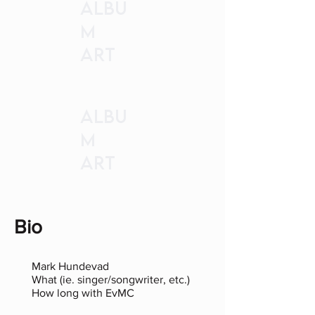
Albu
m
Art
Albu
m
Art
Bio
Mark Hundevad
What (ie. singer/songwriter, etc.)
How long with EvMC